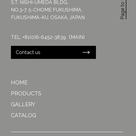
Page to top
S.T. NISHI-UMEDA BLDG.,
NO.3-7, 5-CHOME FUKUSHIMA,
FUKUSHIMA-KU, OSAKA, JAPAN
TEL. +81(0)6-6452-3839（MAIN)
Contact us
HOME
PRODUCTS
GALLERY
CATALOG